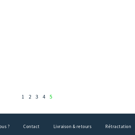
1
2
3
4
5
ous ?
Contact
Livraison & retours
Rétractation