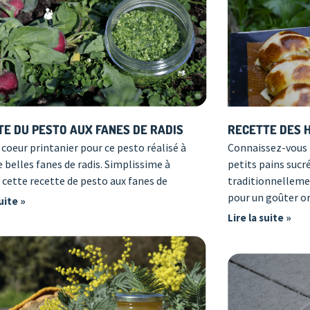
RECETTE DES 
TE DU PESTO AUX FANES DE RADIS
Connaissez-vous l
coeur printanier pour ce pesto réalisé à
petits pains sucr
e belles fanes de radis. Simplissime à
traditionnelleme
, cette recette de pesto aux fanes de
pour un goûter or
suite »
Lire la suite »