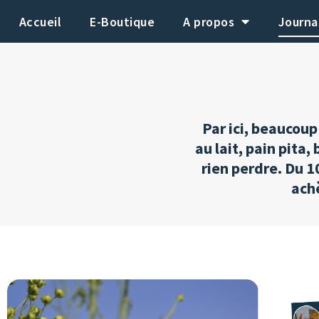
Aller
Accueil
E-Boutique
A propos
Journa
au
contenu
Par ici, beaucoup
au lait, pain pita,
rien perdre. Du 
ach