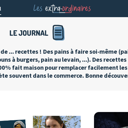
l
LE JOURNAL
 de ... recettes ! Des pains à faire soi-même (pa
 buns à burgers, pain au levain, ...). Des recette
100% fait maison pour remplacer facilement les 
ète souvent dans le commerce. Bonne découver
Page
Page
Page
Page
Page