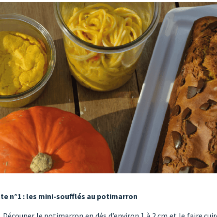
te n°1 : les mini-soufflés au potimarron
Découper le potimarron en dés d’environ 1 à 2 cm et le faire cui