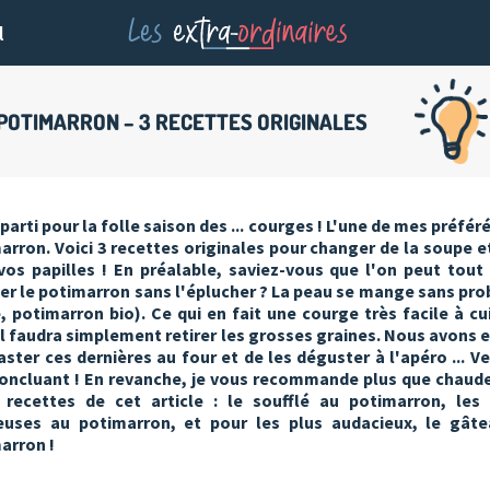
l
POTIMARRON – 3 RECETTES ORIGINALES
parti pour la folle saison des ... courges ! L'une de mes préféré
arron. Voici 3 recettes originales pour changer de la soupe e
 vos papilles ! En préalable, saviez-vous que l'on peut tout 
ner le potimarron sans l'éplucher ? La peau se mange sans pr
e, potimarron bio). Ce qui en fait une courge très facile à cui
il faudra simplement retirer les grosses graines. Nous avons 
aster ces dernières au four et de les déguster à l'apéro ... Ver
oncluant ! En revanche, je vous recommande plus que chau
 recettes de cet article : le soufflé au potimarron, les
uses au potimarron, et pour les plus audacieux, le gât
arron !