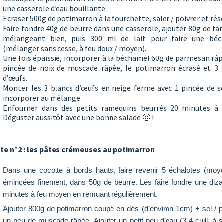
une casserole d’eau bouillante.
Ecraser 500g de potimarron à la fourchette, saler / poivrer et rés
Faire fondre 40g de beurre dans une casserole, ajouter 80g de fa
mélangeant bien, puis 300 ml de lait pour faire une bé
(mélanger sans cesse, à feu doux / moyen).
Une fois épaissie, incorporer à la béchamel 60g de parmesan râp
pincée de noix de muscade râpée, le potimarron écrasé et 3 
d’œufs.
Monter les 3 blancs d’œufs en neige ferme avec 1 pincée de se
incorporer au mélange.
Enfourner dans des petits ramequins beurrés 20 minutes à 
Déguster aussitôt avec une bonne salade 🙂 !
te n°2 : les pâtes crémeuses au potimarron
Dans une cocotte à bords hauts, faire revenir 5 échalotes (moy
émincées finement, dans 50g de beurre. Les faire fondre une diz
minutes à feu moyen en remuant régulièrement.
Ajouter 800g de potimarron coupé en dés (d’environ 1cm) + sel / p
un peu de muscade râpée. Ajouter un petit peu d’eau (3-4 cuill. à 