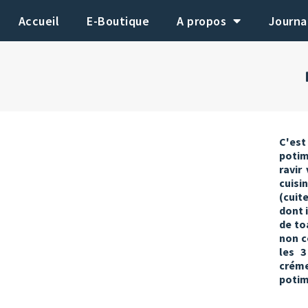
Aller
Accueil
E-Boutique
A propos
Journa
au
contenu
C'est 
potim
ravir
cuisi
(cuit
dont 
de to
non c
les 3
créme
potim