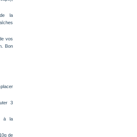
 de la
raîches
 de vos
n. Bon
mplacer
uter 3
e à la
 10g de