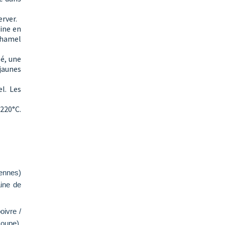
erver.
rine en
chamel
é, une
jaunes
l. Les
220°C.
ennes)
aine de
oivre /
soupe),