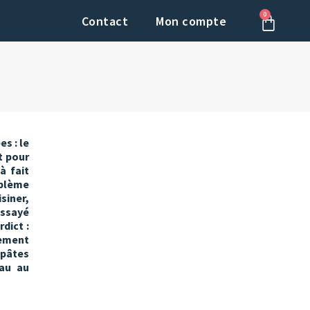
0
Panier
Contact
Mon compte
es : le
t pour
à fait
oblème
siner,
essayé
dict :
dement
 pâtes
eau au