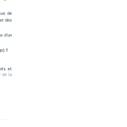
sus de
ter des
te d’un
go) !!
its et
r de la