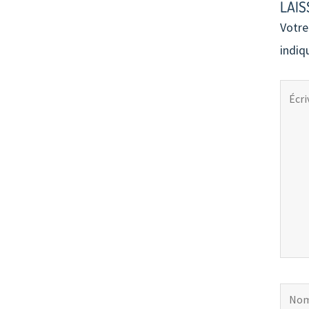
LAIS
Votre
indiq
Écriv
ici…
Nom*