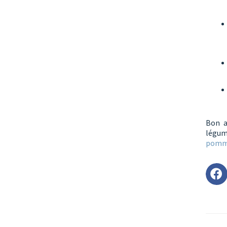
Bon a
légum
pom