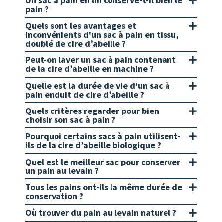
Un sac à pain en lin conserve-t-il bien le
pain ?
produit
prod
Quels sont les avantages et
inconvénients d'un sac à pain en tissu,
doublé de cire d’abeille ?
Peut-on laver un sac à pain contenant
de la cire d’abeille en machine ?
Quelle est la durée de vie d'un sac à
pain enduit de cire d’abeille ?
Quels critères regarder pour bien
choisir son sac à pain ?
Pourquoi certains sacs à pain utilisent-
ils de la cire d’abeille biologique ?
Quel est le meilleur sac pour conserver
un pain au levain ?
Tous les pains ont-ils la même durée de
conservation ?
Où trouver du pain au levain naturel ?