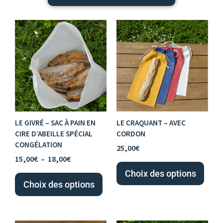
Plage
Ce
Ce
de
produit
prod
prix :
15,00€
a
a
à
plusieurs
plusi
18,00€
variations.
varia
Les
Les
LE GIVRÉ – SAC À PAIN EN
LE CRAQUANT – AVEC
options
opti
CIRE D’ABEILLE SPÉCIAL
CORDON
peuvent
peuv
CONGÉLATION
25,00
€
être
être
15,00
€
–
18,00
€
Choix des options
choisies
chois
Choix des options
sur
sur
la
la